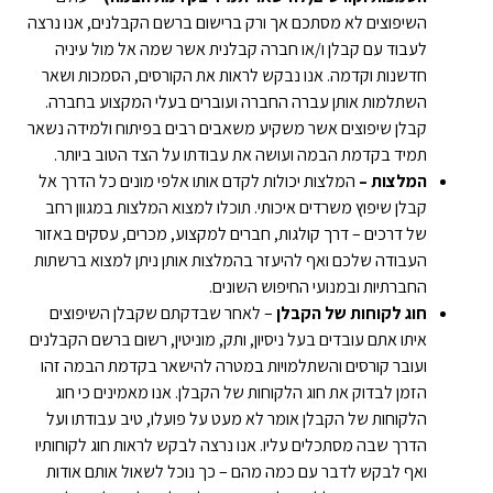
השיפוצים לא מסתכם אך ורק ברישום ברשם הקבלנים, אנו נרצה
לעבוד עם קבלן ו/או חברה קבלנית אשר שמה אל מול עיניה
חדשנות וקדמה. אנו נבקש לראות את הקורסים, הסמכות ושאר
השתלמות אותן עברה החברה ועוברים בעלי המקצוע בחברה.
קבלן שיפוצים אשר משקיע משאבים רבים בפיתוח ולמידה נשאר
תמיד בקדמת הבמה ועושה את עבודתו על הצד הטוב ביותר.
המלצות –
המלצות יכולות לקדם אותו אלפי מונים כל הדרך אל
קבלן שיפוץ משרדים איכותי. תוכלו למצוא המלצות במגוון רחב
של דרכים – דרך קולגות, חברים למקצוע, מכרים, עסקים באזור
העבודה שלכם ואף להיעזר בהמלצות אותן ניתן למצוא ברשתות
החברתיות ובמנועי החיפוש השונים.
חוג לקוחות של הקבלן
– לאחר שבדקתם שקבלן השיפוצים
איתו אתם עובדים בעל ניסיון, ותק, מוניטין, רשום ברשם הקבלנים
ועובר קורסים והשתלמויות במטרה להישאר בקדמת הבמה זהו
הזמן לבדוק את חוג הלקוחות של הקבלן. אנו מאמינים כי חוג
הלקוחות של הקבלן אומר לא מעט על פועלו, טיב עבודתו ועל
הדרך שבה מסתכלים עליו. אנו נרצה לבקש לראות חוג לקוחותיו
ואף לבקש לדבר עם כמה מהם – כך נוכל לשאול אותם אודות