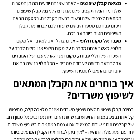
מציאת קבלן שיפוצים –
לאחר שאנחנו יודעים מה הן המטרות
שלנו ומה הוא התקציב שלנו אנו נרצה למצוא קבלן שיפוצים
המתאים לצרכים שלנו ורשום ברשם הקבלנים. בפסקה הבאה
ריכזנו עבורכם מספר היבטים שיעזרו לכם לבחור את קבלן
השיפוצים הטוב ביותר עבורכם.
מעבר אל מקום חלופי –
אנו נרצה לדאוג למעבר אל מקום
חלופי. כאשר אנחנו מדברים על מקום חלופי אנו יכולים לדבר על
השכרה של חללי עבודה, מקום זמני ו/או למעבר של העובדים
עד להודעה חדשה לעבודה מהבית – הכל תלוי בנישה בה אנו
עובדים ובהתאם לתוכנית השיפוץ.
איך בוחרים את הקבלן המתאים
לשיפוץ משרדים?
בחירת קבלן שיפוצים לשם שיפוץ משרדים איננה מלאכה קלה, מחיפוש
קל אותו נבצע במנועי החיפוש וברשתות החברתיות אנו נגיע אל מגוון רחב
של קבלנים ונותני שירות המציגים את עצמם כמתמחים בשיפוץ משרדים.
יחד עם זאת עולה התהייה – "איך ניתן לבחור את הקבלן המתאים ביותר
עבורנו?" אנשי המקצוע של איזידור כהן החליטו לרכז עבורכם מספר