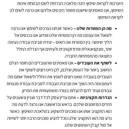
היערכות לקראת שיפוץ הינה מלאכה הכרחית לשם הבטחת איכות
השיפוץ, אנו מאמינים שישנם מספר היבטים אליהם אנו נרצה לשים לב
לקראת השיפוץ:
מה הן המטרות שלנו –
כאשר אנחנו נערכים לשיפוץ אנו נרצה
לשאול את עצמנו מה הן המטרות שלנו ומדוע אנו נכנסים אל
הליך שיפוצי. בין המטרות אנו רואים – יצירת סביבת עבודה נעימה
יותר, פונקציונאלית ופרודוקטיבית ולעיתים אף הגדלת החלל
כתוצאה מהתפתחות החברה.
לשתף את העובדים –
אנו מאמינים שהעובדים הם חומר הגלם
החשוב ביותר של העסק שלכם, לכן היינו רוצים לשתף את
העובדים בעובדה שאנו רוצים לשפץ את החלל ולשאול אותם מה
דעתם ומה היה הופך את סביבת העבודה לסביבת עבודת מנצחת
עבורם ועוזר להם להעלות בצורה משמעותית את הפריון.
הגדרות תקציביות –
אתם עדיין עסק לכל דבר ועניין ונשענים על
תזרים המזומנים שלכם. בראש ובראשונה אנו נרצה לדעת מה
הוא התקציב אותו אנו מוכנים להשקיע במלאכת השיפוץ. כאשר
נדע מה הוא התקציב שלנו נוכל להגיע מוכנים הרבה יותר לשיחה
אל מול קבלן השיפוצים שלנו.