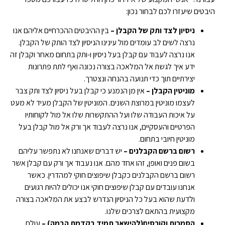
היבטים שיעזרו לכם לבחור נכון:
ניסיון לצד ותק של הקבלן –
בין ההיבטים ההכרחיים אליהם אנו
נרצה לשים לב עומדים מול עינינו הניסיון לצד הותק של הקבלן.
אנו נרצה לעבוד עם קבלן בעל ניסיון ו-ותק בתחום מאחר וקבלן זה
ידע איך לגשת אל המלאכה בצורה נכונה ואף לתת פתרונות
יצירתיים תוך כדי תנועה בהנחה ונצטרך.
מוניטין הקבלן –
אין מן הנמנע כי קבלן בעל ניסיון לצד ותק צבר
לעצמו מוניטין במרוצת השנים. המוניטין של הקבלן מעיד לא מעט
על איכות העבודה שלו ועל ההתקשרות שלו אל מול לקוחותיו
הפרטיים והעסקיים, אנו נרצה לעבוד אך ורק אל מול קבלן בעל
מוניטין חיובי בתחום.
רשום ברשם הקבלנים –
יש דברים שאנחנו לא נתפשר עליהם
בשום פנים ואופן, זהו אחד מהם. אנו נעבוד אך ורק עם קבלן אשר
רשום ברשם הקבלנים כקבלן שיפוצים חוקי למהדרין. כאשר
אנחנו עובדים עם קבלן שיפוצים חוקי אנו יכולים להיות רגועים
ולדעת שהוא בעל כל הניסיון הנדרש לבצע את המלאכה בצורה
מקצועית בהתאם לצרכים שלנו.
הסמכות וקורסים(להישאר תמיד בקדמת הבמה) –
עולם