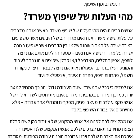
הנעשו בזמן השיפוץ.
מהי העלות של שיפוץ משרד?
אנשים רבים תוהים מהי העלות של שיפוץ משרד. כאשר אנחנו מדברים
על עלות שיפוץ משרד אנו רואים מגוון רחב של היבטים אשר משפיעים
בצורה ישירה על המחיר אותו תשלמו. בין הדברים אשר ישפיעו בצורה
ישירה על מחיר השיפוץ אנו רואים – מספר החללים אותם אנו נרצה
לשפץ, אפיון החללים, האדריכל ו/או קבלן שיפוצים איתו נבחר לעבוד
והמוניטין שלו בתחום, הפעולות אותן אנו נרצה לבצע – ריצוף, נקודות
חשמל, פתרונות חיפוי, פתרונות איטום, אינסטלציה ועוד.
אנו למדים כי ככל שהמשרד ושטח העבודה גדול יותר כך המחיר למטר
יורד, כמו כן המחירים במרבית המקרים אינם מתייחסים לשירותי ליווי של
אנשי מקצוע לרבות מעצבי פנים, מפקחים ומנהלי אתר עבודה – אלא
מתייחסים אל עבודת השיפוץ בלבד.
אנו ממליצים לכם לפנות אל אנשי המקצוע של איזידור כהן לשם קבלת
הצעת מחיר בהתאם לצרכים שלכם. אנשי המקצוע שלנו יאפיינו יחד
איתכם את הצרכים שלכם ויבנו עבורכם תוכנית עבודה מפורטת ומסודרת