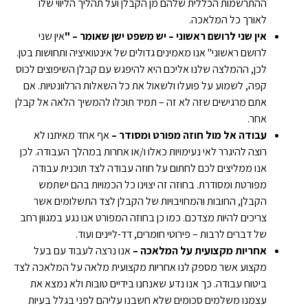
ההתרשמות הכללית שלהם מן הקבלן ועל תהליך הליווי שלו
לאורך כל המלאכה.
אין שני לרושם ראשוני – יש משפט ישן שאומר – "
אין שני
לרושם ראשוני" אנו מאמינים גדולים של אינטואיציה ותחושות בטן.
לכן, ההמלצה שלנו אליכם היא להיפגש עם קבלן השיפוצים לכוס
קפה, לשמוע על פועלו ולשאול את כל השאלות הרלוונטיות. אם
אתם מרגישים שזה לא זה – תמיד תוכלו להמשיך הלאה אל קבלן
אחר.
עבודה אל מול חוזה מפורט ומסודר –
אף אחד מאיתנו לא
רוצה להיגרר לאי נעימויות כאלו ו/או אחרות במהלך העבודה. לכן
אנו ממליצים לכם לחתום על חוזה עבודה לצד תוכנית עבודה
מפורטת ומסודרת. בחוזה זה יצוינו כל הכמויות בהם ישתמש
הקבלן, החובות והמחויבויות של הקבלן לצד התשלומים אשר
צריכים להיות מצדכם. כמו כן בחוזה המפורט אנו נגע במגוון רחב
של דברים לרבות – פירוטי חומרים, דד-ליינים ועוד.
אחריות מקצועית על המלאכה –
אנו נרצה לעבוד עם בעל
מקצוע אשר מספק לנו אחריות מקצועית מלאה על המלאכה לצד
ביטוח עבודה. כך אנו נדע שאנחנו בידיים טובות ולא נמצא את
עצמנו משלמים סכומים שלא חשבנו עליהם לפני בגלל בעיות